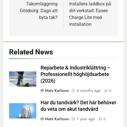
navigation
Takomläggning
Installera laddbox på
Göteborg: Dags att
din verkstad: Easee
byta tak?
Charge Lite med
5
installation
Drömmer du om avkoppling?
SE OCH GÖRA
SERVICE, VÅRD & OMSORG
Related News
6
Akut tandvärk i Göteborg?
Reparbete & Industriklättring –
Professionellt höghöjdsarbete
FÖRETAG
SERVICE, VÅRD & OMSORG
(2026)
Mats Karlsson
4 months ago
0
7
Framtidens kunskap är
Har du tandvärk? Det här behöver
utbildning online
du veta om akut tandvård
EKONOMI & JURIDIK
SE OCH GÖRA
Mats Karlsson
1 year ago
0