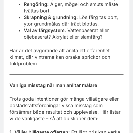
Rengöring:
Alger, mögel och smuts måste
tvättas bort.
Skrapning & grundning:
Lös färg tas bort,
ytor grundmålas där träet blottas.
Val av färgsystem:
Vattenbaserat eller
oljebaserat? Akrylat eller slamfärg?
Här är det avgörande att anlita ett erfarenhet
klimat, där vintrarna kan orsaka sprickor och
fuktproblem.
Vanliga misstag när man anlitar målare
Trots goda intentioner gör många villaägare eller
bostadsrättsföreningar vissa misstag som
försämrar både resultat och upplevelse. Här listar
vi de vanligaste – så att du slipper dem:
1.
Väljer billigaste offerten:
Ett lågt pris kan verka