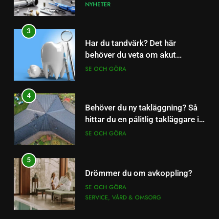
behöver du veta om akut
tandvård
SE OCH GÖRA
4
Behöver du ny takläggning? Så
hittar du en pålitlig takläggare i
Göteborg
SE OCH GÖRA
5
Drömmer du om avkoppling?
SE OCH GÖRA
SERVICE, VÅRD & OMSORG
6
Akut tandvärk i Göteborg?
FÖRETAG
SERVICE, VÅRD & OMSORG