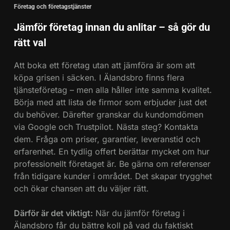
Företag och företagstjänster
7
Jämför företag innan du anlitar – så gör du
Framtidens kunskap är
rätt val
utbildning online
EKONOMI & JURIDIK
SE OCH GÖRA
Att boka ett företag utan att jämföra är som att
köpa grisen i säcken. I Älandsbro finns flera
tjänsteföretag – men alla håller inte samma kvalitet.
8
Börja med att lista de firmor som erbjuder just det
Behöver du poolservice i
du behöver. Därefter granskar du kundomdömen
Stockholm?
via Google och Trustpilot. Nästa steg? Kontakta
FÖRETAG
SE OCH GÖRA
dem. Fråga om priser, garantier, leveranstid och
erfarenhet. En tydlig offert berättar mycket om hur
1
professionellt företaget är. Be gärna om referenser
Reparbete & Industriklättring –
från tidigare kunder i området. Det skapar trygghet
Professionellt höghöjdsarbete
och ökar chansen att du väljer rätt.
(2026)
SE OCH GÖRA
Därför är det viktigt:
När du jämför företag i
Älandsbro får du bättre koll på vad du faktiskt
2