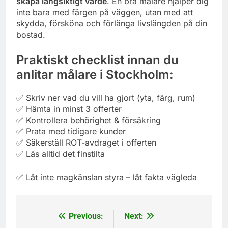
skapa långsiktigt värde
. En bra målare hjälper dig
inte bara med färgen på väggen, utan med att
skydda, försköna och förlänga livslängden på din
bostad.
Praktiskt checklist innan du
anlitar målare i Stockholm:
✅ Skriv ner vad du vill ha gjort (yta, färg, rum)
✅ Hämta in minst 3 offerter
✅ Kontrollera behörighet & försäkring
✅ Prata med tidigare kunder
✅ Säkerställ ROT-avdraget i offerten
✅ Läs alltid det finstilta
✅ Låt inte magkänslan styra – låt fakta vägleda
Previous:
Next:
Post