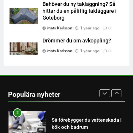
Behöver du ny takläggning? Så
8
hittar du en pålitlig takläggare i
Behöver du poolservice i
Göteborg
Stockholm?
FÖRETAG
SE OCH GÖRA
Mats Karlsson
1 year ago
0
Drömmer du om avkoppling?
1
Mats Karlsson
1 year ago
Reparbete & Industriklättring –
0
Professionellt höghöjdsarbete
(2026)
SE OCH GÖRA
2
Så förebygger du vattenskada i
Populära nyheter
kök och badrum
NYHETER
3
Har du tandvärk? Det här