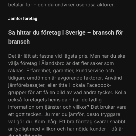
betalar för – och du undviker oseriösa aktörer.
Så förebygger du vattenskada i
kök och badrum
Jämför företag
NYHETER
Så hittar du företag i Sverige – bransch för
3
bransch
Har du tandvärk? Det här
behöver du veta om akut
Det är lätt att fastna vid lägsta pris. Men när du ska
tandvård
SE OCH GÖRA
välja företag i Älandsbro är det fler saker som
räknas: Erfarenhet, garantier, kundservice och
4
tidigare omdömen är avgörande faktorer. Använd
jämförelsesajter, eller titta i lokala Facebook-
Behöver du ny takläggning? Så
grupper för att få en bild av vad andra tycker. Kolla
hittar du en pålitlig takläggare i
också företagets hemsida – har de tydlig
Göteborg
SE OCH GÖRA
information om tjänster och villkor? Det brukar vara
ett gott tecken. Ju mer du jämför, desto tryggare
5
val gör du. Kom ihåg: Ett bra företag svarar snabbt,
Drömmer du om avkoppling?
är tydligt med villkor och har nöjda kunder – då är
SE OCH GÖRA
du på rätt spår.