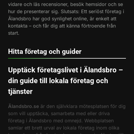
vidare och läs recensioner, besök hemsidor och se
hur de presenterar sig. Slutsats: Ett seriöst företag i
Älandsbro har god synlighet online, är enkelt att
kontakta – och får dig att känna förtroende från
start.
Hitta företag och guider
Upptäck företagslivet i Älandsbro –
din guide till lokala företag och
tjänster
Älandsbro.se
är den självklara mötesplatsen för dig
som vill upptäcka, samarbeta med eller driva
företag i Älandsbro med omnejd. Webbplatsen
samlar ett brett urval av lokala företag inom olika